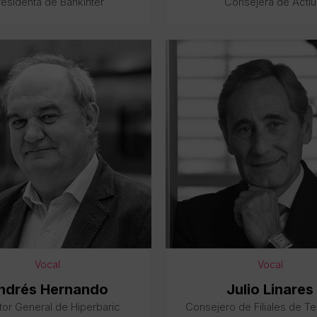
residenta de Bankinter
Consejera de Actiu
Vocal
Vocal
ndrés Hernando
Julio Linares
tor General de Hiperbaric
Consejero de Filiales de Te