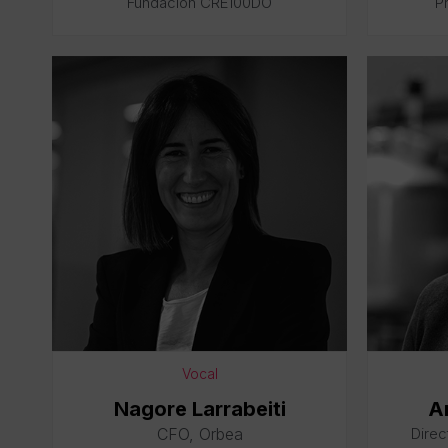
Fundación CRE100DO
P
Vocal
Nagore Larrabeiti
A
CFO, Orbea
Direc