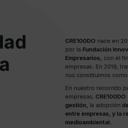
dad
CRE100DO
nace en 20
por la
Fundación Innova
ia
Empresarios,
con el fi
empresas. En 2019, tras
nos constituimos como f
En nuestro recorrido pa
empresas,
CRE100DO
gestión,
la adopción
de
entre empresas, y la r
medioambiental.​