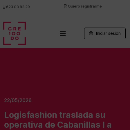
Quiero registrarme
623 03 82 29
Iniciar sesión
22/05/2026
Logisfashion traslada su
operativa de Cabanillas I a