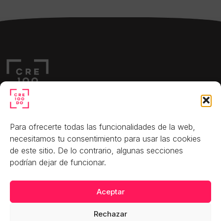
Teléfono: 623 03 82 29
Para ofrecerte todas las funcionalidades de la web,
C. de Joaquín Costa, 12,
necesitamos tu consentimiento para usar las cookies
Chamartín, 28002 Madrid
de este sitio. De lo contrario, algunas secciones
podrían dejar de funcionar.​
Aceptar
CRE100DO
Observatorio
Política de
privacidad
Qué hacemos
Sala de prensa
Rechazar