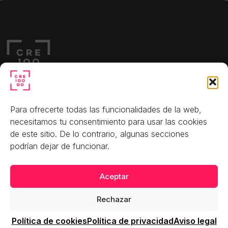
Teléfono: 623 03 82 29
Para ofrecerte todas las funcionalidades de la web,
C. de Joaquín Costa, 12,
necesitamos tu consentimiento para usar las cookies
Chamartín, 28002 Madrid
de este sitio. De lo contrario, algunas secciones
podrían dejar de funcionar.​
Aceptar
CRE100DO
Observatorio
Política de
privacidad
Qué hacemos
Sala de prensa
Rechazar
Política de cookies
Empresas
Política de cookies
Política de privacidad
Aviso legal
Aviso legal