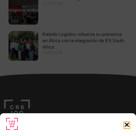
27/05/2026
Kaleido Logistics refuerza su presencia
en África con la integración de IFS South
Africa
25/05/2026