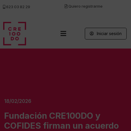
Quiero registrarme
623 03 82 29
Iniciar sesión
18/02/2026
Fundación CRE100DO y
COFIDES firman un acuerdo